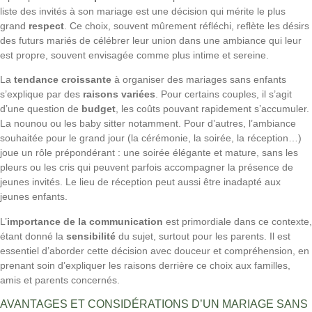
liste des invités à son mariage est une décision qui mérite le plus
grand
respect
. Ce choix, souvent mûrement réfléchi, reflète les désirs
des futurs mariés de célébrer leur union dans une ambiance qui leur
est propre, souvent envisagée comme plus intime et sereine.
La
tendance croissante
à organiser des mariages sans enfants
s’explique par des
raisons variées
. Pour certains couples, il s’agit
d’une question de
budget
, les coûts pouvant rapidement s’accumuler.
La nounou ou les baby sitter notamment. Pour d’autres, l’ambiance
souhaitée pour le grand jour (la cérémonie, la soirée, la réception…)
joue un rôle prépondérant : une soirée élégante et mature, sans les
pleurs ou les cris qui peuvent parfois accompagner la présence de
jeunes invités. Le lieu de réception peut aussi être inadapté aux
jeunes enfants.
L’
importance de la communication
est primordiale dans ce contexte,
étant donné la
sensibilité
du sujet, surtout pour les parents. Il est
essentiel d’aborder cette décision avec douceur et compréhension, en
prenant soin d’expliquer les raisons derrière ce choix aux familles,
amis et parents concernés.
AVANTAGES ET CONSIDÉRATIONS D’UN MARIAGE SANS